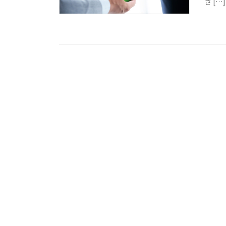
さ […]