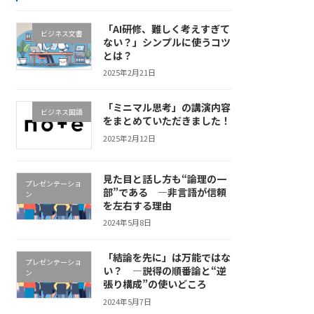
「AI研修、難しく考えすぎて
ビジネス文書
ない？」シンプルに使うコツ
とは？
2025年2月21日
「ミニマル思考」の講演内容
ビジネス国語
をまとめていただきました！
2025年2月12日
見た目と話し方も“論理の一
プレゼンテーショ
部”である ―非言語が信頼
ン
を左右する理由
2024年5月8日
「結論を先に」は万能ではな
プレゼンテーショ
い？ ―説得の順番論と“逆
ン
張り構成”の使いどころ
2024年5月7日