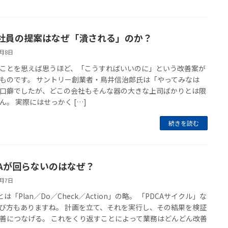
社員の提案はなぜ「潰される」のか？
2月8日
ことを思えば思うほど、「こうすればいいのに」という改善案が
ものです。 サントリー創業者・鳥井信治郎氏は「やってみなは
口癖でしたが、どこの会社もそんな器の大きな上司ばかりとは限
ん。 実際にはせっかく […]
続きを読む
CAが回らないのはなぜ？
2月7日
とは「Plan／Do／Check／Action」の略。 「PDCAサイクル」な
び方もありますね。 計画を立て、それを実行し、その結果を検証
善につなげる。 これをくり返すことによって業務はどんどん改善