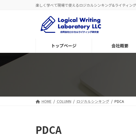
コ
ナ
楽しく学べて現場で使えるロジカルシンキング&ライティン
ン
ビ
テ
ゲ
ン
ー
ツ
シ
へ
ョ
トップページ
会社概要
ス
ン
キ
に
ッ
移
プ
動
HOME
COLUMN
ロジカルシンキング
PDCA
PDCA