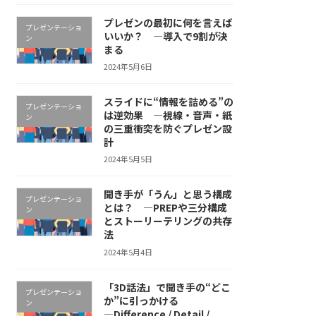
プレゼンの最初に何を言えば
プレゼンテーショ
いいか？ ―導入で9割が決
ン
まる
2024年5月6日
スライドに“情報を詰める”の
プレゼンテーショ
は逆効果 ―視線・音声・紙
ン
の三重衝突を防ぐプレゼン設
計
2024年5月5日
聞き手が「うん」と思う構成
プレゼンテーショ
とは？ ―PREPや三分構成
ン
とストーリーテリングの共存
法
2024年5月4日
「3D話法」で聞き手の“どこ
プレゼンテーショ
か”に引っかける
ン
―Difference / Detail /