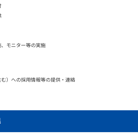
付
供
施、モニター等の実施
含む）への採用情報等の提供・連絡
得