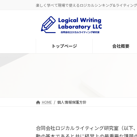
コ
ナ
楽しく学べて現場で使えるロジカルシンキング&ライティン
ン
ビ
テ
ゲ
ン
ー
ツ
シ
へ
ョ
トップページ
会社概要
ス
ン
キ
に
ッ
移
プ
動
HOME
個人情報保護方針
合同会社ロジカルライティング研究室（以下
動の基本であると共に経営上の最重要な課題