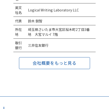
英文
2026年10月6日 中部マーケティング協会 問題解決のた
Logical Writing Laboratory LLC
社名
めのミニマル思考 〜ロジカルに伝える技術習得のため
に〜
代表
鈴木 鋭智
所在
埼玉県さいたま市大宮区桜木町2丁目3番
2026年10月26日 SMBC定額制セミナー ロジカルコミ
地
地 大宮マルイ 7階
ュニケーション入門
取引
三井住友銀行
2026年11月16日 SMBC定額制セミナー ロジカルライ
銀行
ティング入門
2026年12月11日 MUFGビジネスセミナー ロジカル・
会社概要をもっと見る
ライティング－正しく伝え、相手を動かす文章術－
2026年12月14日 りそな総研セミナー 文章力レベルア
ップ講座～小論文のプロによる即効ビフォー／アフター～
2027年2月5日 りそな総研セミナー 問題をサクッと解
決するミニマル思考〜ロジカルシンキング超入門〜