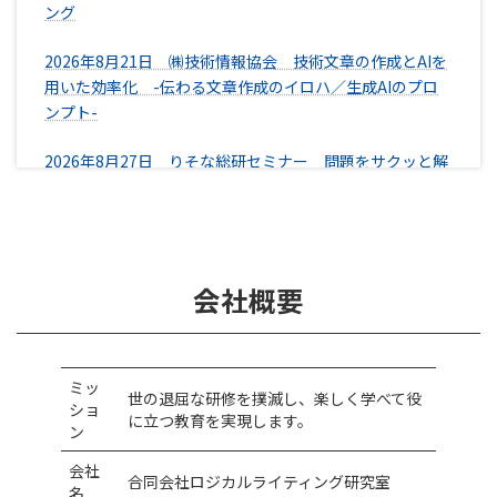
ング
2026年8月21日 ㈱技術情報協会 技術文章の作成とAIを
用いた効率化 -伝わる文章作成のイロハ／生成AIのプロ
ンプト-
2026年8月27日 りそな総研セミナー 問題をサクッと解
決するミニマル思考〜ロジカルシンキング超入門〜
2026年8月31日 ㈱情報機構 理系社員、エンジニアのた
めの誤解なくスッキリ伝わる文章術
会社概要
2026年9月7日 りそな総研セミナー 文章力レベルアッ
プ講座～小論文のプロによる即効ビフォー／アフター～
2026年9月15日 みらいビジネスラボ 仕事の評価と成果
ミッ
世の退屈な研修を撲滅し、楽しく学べて役
を上げる ロジカル文章術
ショ
に立つ教育を実現します。
ン
2026年9月15日 みらいビジネスラボ 《倍速で成果を上
会社
合同会社ロジカルライティング研究室
げる》生成AIを活用した文章作成術
名