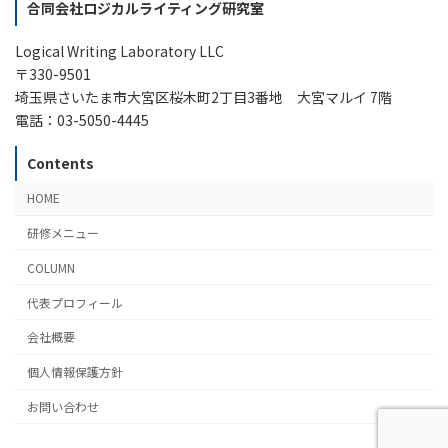
合同会社ロジカルライティング研究室
2027年3月1日 SMBC定額制セミナー ロジカルコミュニ
ケーション入門
Logical Writing Laboratory LLC
〒330-9501
2027年3月17日 SMBC定額制セミナー ロジカルライテ
埼玉県さいたま市大宮区桜木町2丁目3番地 大宮マルイ 7階
ィング入門
電話：03-5050-4445
Contents
HOME
研修メニュー
COLUMN
代表プロフィール
会社概要
個人情報保護方針
お問い合わせ