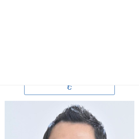
ベストセラーとなる。
現在は文章力と問題解決力のトレーナーとしてIT、製薬、製造、
建設、エネルギー業界を中心に大手企業80社以上の社員教育に携
わる。エリート向けの教科書ではない、現場のミスや悩みを収集
したリアルなコンテンツが特徴。「受講した翌日、契約が取れ
た」「論文試験の合格率が２倍に」「グループワークで出たアイデ
アがその場で社長に承認された」など即効性のあるノウハウに定
評がある。
代表プロフィールの続きを読
む