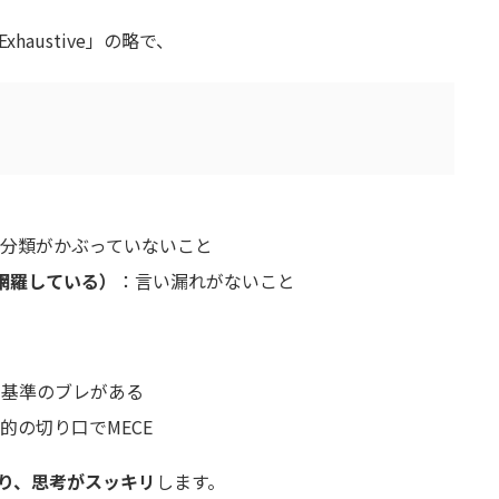
ly Exhaustive」の略で、
分類がかぶっていないこと
として網羅している）
：言い漏れがないこと
や基準のブレがある
的の切り口でMECE
り、思考がスッキリ
します。