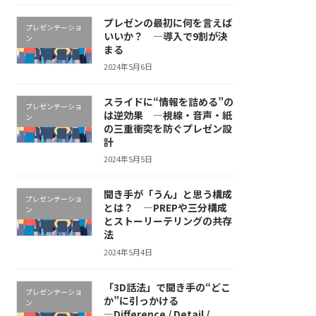
プレゼンの最初に何を言えば
プレゼンテーショ
いいか？ ―導入で9割が決
ン
まる
2024年5月6日
スライドに“情報を詰める”の
プレゼンテーショ
は逆効果 ―視線・音声・紙
ン
の三重衝突を防ぐプレゼン設
計
2024年5月5日
聞き手が「うん」と思う構成
プレゼンテーショ
とは？ ―PREPや三分構成
ン
とストーリーテリングの共存
法
2024年5月4日
「3D話法」で聞き手の“どこ
プレゼンテーショ
か”に引っかける
ン
―Difference / Detail /