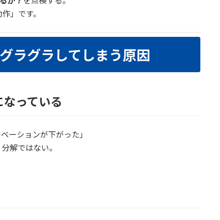
いるか？
を点検する。
動作」です。
グラグラしてしまう原因
になっている
チベーションが下がった」
。分解ではない。