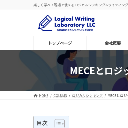
コ
ナ
楽しく学べて現場で使えるロジカルシンキング&ライティン
ン
ビ
テ
ゲ
ン
ー
ツ
シ
へ
ョ
トップページ
会社概要
ス
ン
キ
に
ッ
移
プ
動
MECEとロ
HOME
COLUMN
ロジカルシンキング
MECEとロ
目次