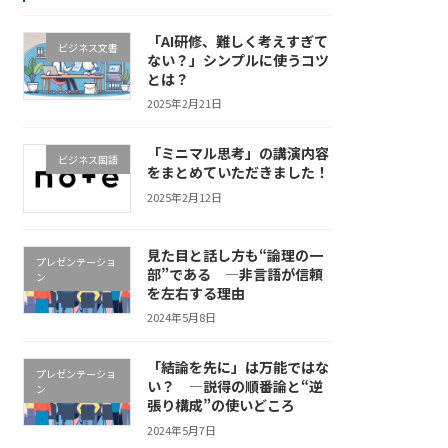
「AI研修、難しく考えすぎて
ビジネス文書
ない？」シンプルに使うコツ
とは？
2025年2月21日
「ミニマル思考」の講演内容
ビジネス国語
をまとめていただきました！
2025年2月12日
見た目と話し方も“論理の一
プレゼンテーショ
部”である ―非言語が信頼
ン
を左右する理由
2024年5月8日
「結論を先に」は万能ではな
プレゼンテーショ
い？ ―説得の順番論と“逆
ン
張り構成”の使いどころ
2024年5月7日